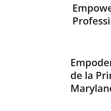
Empower
Profess
Empoder
de la Pr
Marylan