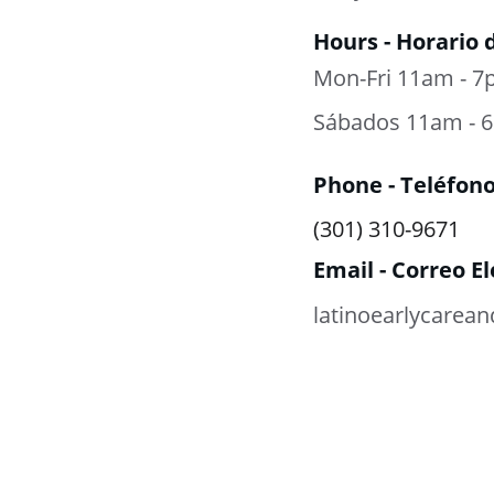
Hours - Horario 
Mon-Fri 11am - 7p
Sábados 11am - 6
Phone - Teléfon
(301) 310-9671
Email - Correo E
latinoearlycarea
Síganos en n
redes sociale